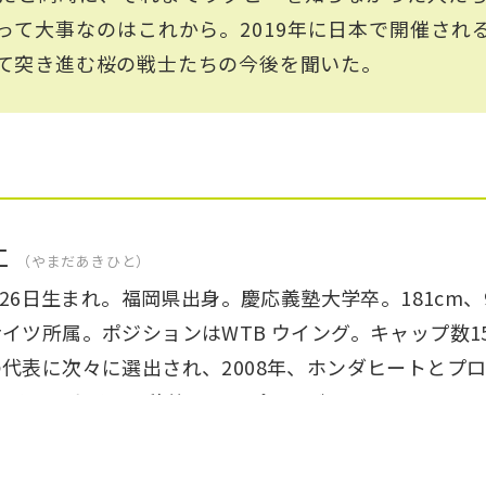
って大事なのはこれから。2019年に日本で開催され
て突き進む桜の戦士たちの今後を聞いた。
仁
やまだあきひと
7月26日生まれ。福岡県出身。慶応義塾大学卒。181cm、
イツ所属。ポジションはWTB ウイング。キャップ数1
代表に次々に選出され、2008年、ホンダヒートとプロ
ワイルドナイツに移籍、トップリーグの2012-2013
トライを記録。日本代表入りは2012年。2015年、オ
チーム、ウエスタン・フォースと契約。