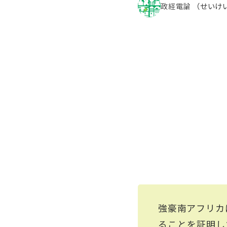
政経電論
（せいけ
強豪南アフリカ
ることを証明し