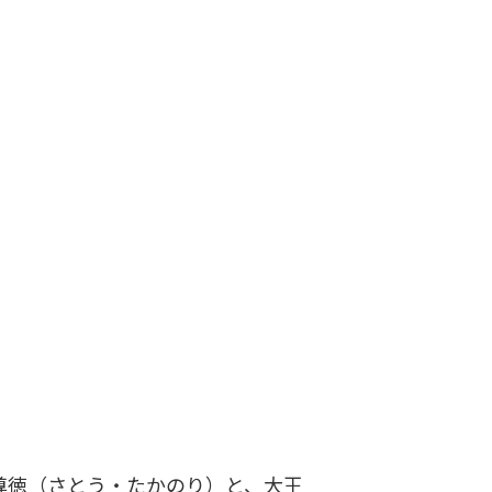
尊徳（さとう・たかのり）と、大王