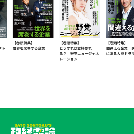
巻頭特集】
【巻頭特集】
【巻頭特集】
界を席巻する企業
どうすれば支持され
間違える企業 失敗の裏
る？ 野党ニュージェネ
にある人間ドラマ
レーション