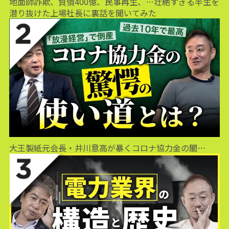
地面師詐欺、負債400億、民事再生、…壮絶すぎる半生を
潜り抜けた上場社長に裏話を聞いてみた
大王製紙元会長・井川意高が暴くコロナ協力金の闇…