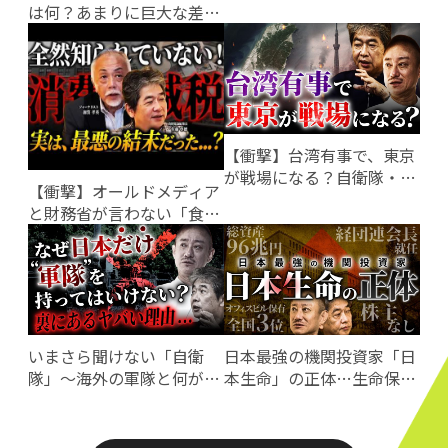
は何？あまりに巨大な差が
ありました…
【衝撃】台湾有事で、東京
が戦場になる？自衛隊・防
【衝撃】オールドメディア
衛省はどうすべきか…
と財務省が言わない「食料
品減税」のひどい話…（ジ
ャーナリスト：加賀孝英
氏）
いまさら聞けない「自衛
日本最強の機関投資家「日
隊」〜海外の軍隊と何が違
本生命」の正体…生命保険
うのか？
に入ってはいけない！？