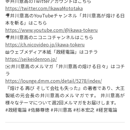
💬井川意高のTwitterアカウントはこちら
https://twitter.com/IkawaMototaka
🎥井川意高のYouTubeチャンネル「井川意高が熔ける日
本を斬る」はこちら
https://www.youtube.com/@ikawa-tokeru
🎥井川意高のニコニコチャンネルはこちら
https://ch.nicovideo.jp/ikawa-tokeru
📖ウェブメディア本紙「政経電論」はコチラ
https://seikeidenron.jp/
✉️井川意高のメルマガ「井川意高の熔ける日々」はコチ
ラ
https://lounge.dmm.com/detail/5278/index/
『熔ける 再び そして会社も失った』の著者であり、大王
製紙の元会長の井川意高のメルマガです。 井川意高が
様々なテーマについて週2回メルマガをお届けします。
#政経電論 #佐藤尊徳 #井川意高 #杉本宏之 #経営電論