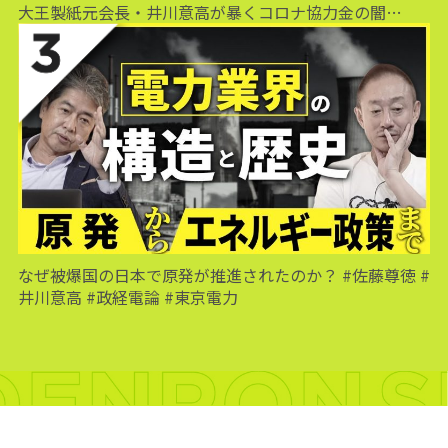
大王製紙元会長・井川意高が暴くコロナ協力金の闇…
なぜ被爆国の日本で原発が推進されたのか？ #佐藤尊徳 #
井川意高 #政経電論 #東京電力