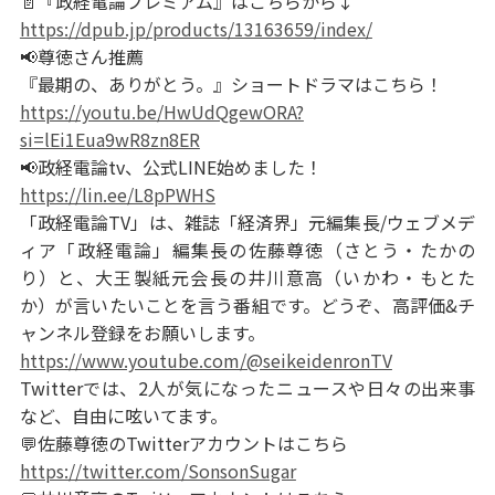
📄『政経電論プレミアム』はこちらから↓
https://dpub.jp/products/13163659/index/
📢尊徳さん推薦
『最期の、ありがとう。』ショートドラマはこちら！
https://youtu.be/HwUdQgewORA?
si=lEi1Eua9wR8zn8ER
📢政経電論tv、公式LINE始めました！
https://lin.ee/L8pPWHS
「政経電論TV」は、雑誌「経済界」元編集長/ウェブメデ
ィア「政経電論」編集長の佐藤尊徳（さとう・たかの
り）と、大王製紙元会長の井川意高（いかわ・もとた
か）が言いたいことを言う番組です。どうぞ、高評価&チ
ャンネル登録をお願いします。
https://www.youtube.com/@seikeidenronTV
Twitterでは、2人が気になったニュースや日々の出来事
など、自由に呟いてます。
💬佐藤尊徳のTwitterアカウントはこちら
https://twitter.com/SonsonSugar