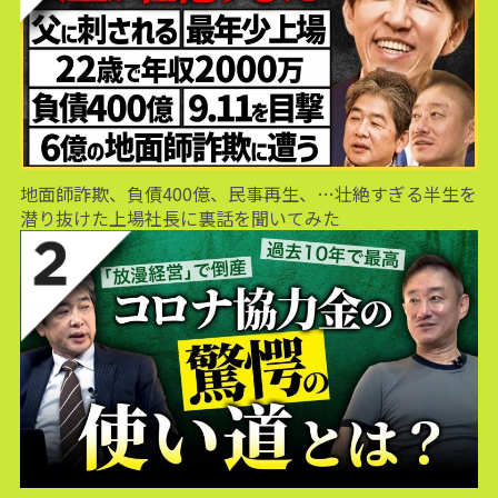
地面師詐欺、負債400億、民事再生、…壮絶すぎる半生を
潜り抜けた上場社長に裏話を聞いてみた