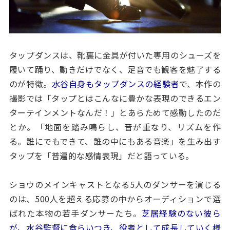
タップダンスは、靴裏に金具が付いた専用のシューズを
履いて踊り、動きだけでなく、足音でも観客を魅了する
のが特徴。
水谷自身もタップダンスの経験者
で、本作の
撮影では「タップとはこんなに豊かな表現のできるエン
ターテインメントなんだ！」とあらためて感動したのだ
とか。「地面を踏み鳴らし、音が重なり、リズムを作
る。誰にでもできて、誰の中にもある音楽」を生み出す
タップを「普遍的な感情表現」だと語っている。
ショウのメインキャストとなる5人のダンサーを演じる
のは、500人を超える応募の中からオーディションで選
ばれた本物の若手ダンサーたち。
芝居経験のない彼ら
が、水谷監督に食らいつき、役者として成長していく様