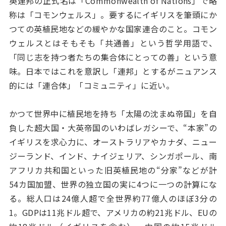
英連邦の正式名は「Commonwealth of Nations」で略
称は「コモンウェルス」。要するにイギリスを筆頭にか
つての英植民地などの緩やかな国家連合のこと。コモン
ウェルスとはそもそも「共通善」という哲学用語で、
「同じ志を持つ者たちの集合体にとっての善」という意
味。日本ではこれを意訳し「連邦」とするがニュアンス
的には「連合体」「コミュニティ」に近い。
かつて世界中に植民地を持ち「太陽の沈まぬ帝国」を自
負した超大国・大英帝国のいわばレガシーで、“本家”の
イギリスを求心力に、オーストラリアやカナダ、ニュー
ジーランド、インド、ナイジェリア、シンガポール、南
アフリカ共和国といった旧英植民地の“分家”などが計
54カ国加盟、世界の独立国の実に4つに一つの計算にな
る。総人口は24億人超で全世界約77億人のほぼ3分の
1。GDPは11兆ドル超で、アメリカの約21兆ドル、EUの