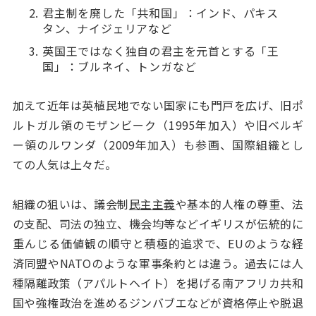
君主制を廃した「共和国」：インド、パキス
タン、ナイジェリアなど
英国王ではなく独自の君主を元首とする「王
国」：ブルネイ、トンガなど
加えて近年は英植民地でない国家にも門戸を広げ、旧ポ
ルトガル領のモザンビーク（1995年加入）や旧ベルギ
ー領のルワンダ（2009年加入）も参画、国際組織とし
ての人気は上々だ。
組織の狙いは、議会制
民主主義
や基本的人権の尊重、法
の支配、司法の独立、機会均等などイギリスが伝統的に
重んじる価値観の順守と積極的追求で、EUのような経
済同盟やNATOのような軍事条約とは違う。過去には人
種隔離政策（アパルトヘイト）を掲げる南アフリカ共和
国や強権政治を進めるジンバブエなどが資格停止や脱退