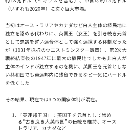
約18兆ドル（イギリスを含む）、中国の約15兆ドル
（いずれも2020年）に次ぐ巨大市場。
当初はオーストラリアやカナダなど白人主体の植民地に
独立を認める代わりに、英国王（女王）を引き続き元首
として忠誠を誓い連合体として強く連携する体制だった
が（1931年採択のウエストミンスター憲章）、第2次大
戦終結直後の1947年に最大の植民地でしかも非白人が
主体のインドが独立するのを機に、英国王を元首としな
い共和国でも英連邦内に残留できるなど一気にハードル
を低くした。
その結果、現在では3つの国家体制が混在。
「英連邦王国」：英国王を元首として崇め
る“古き良き大英帝国”の伝統を維持、オース
トラリア、カナダなど