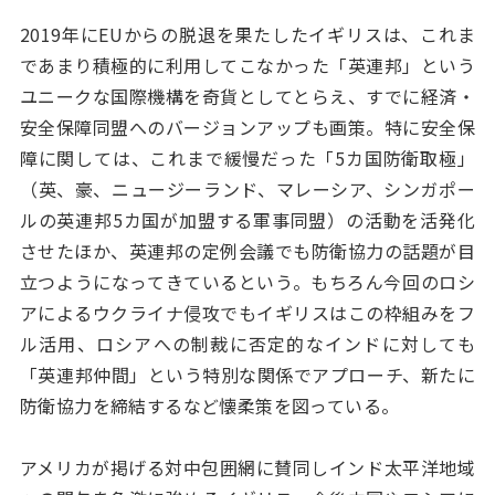
2019年にEUからの脱退を果たしたイギリスは、これま
であまり積極的に利用してこなかった「英連邦」という
ユニークな国際機構を奇貨としてとらえ、すでに経済・
安全保障同盟へのバージョンアップも画策。特に安全保
障に関しては、これまで緩慢だった「5カ国防衛取極」
（英、豪、ニュージーランド、マレーシア、シンガポー
ルの英連邦5カ国が加盟する軍事同盟）の活動を活発化
させたほか、英連邦の定例会議でも防衛協力の話題が目
立つようになってきているという。もちろん今回のロシ
アによるウクライナ侵攻でもイギリスはこの枠組みをフ
ル活用、ロシアへの制裁に否定的なインドに対しても
「英連邦仲間」という特別な関係でアプローチ、新たに
防衛協力を締結するなど懐柔策を図っている。
アメリカが掲げる対中包囲網に賛同しインド太平洋地域