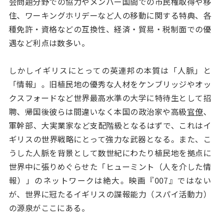
会問題分野での協力やメンバー国間での市民権取得や移
住、ワーキングホリデーなど人の移動に関する特典、各
種免許・資格などの互換性、経済・貿易・税制面での優
遇など利点は数多い。
しかしイギリスにとっての英連邦の本質は「人脈」と
「情報」。旧植民地の優秀な人材をケンブリッジやオッ
クスフォードなど世界最高水準の大学に特待生として招
聘、帰国後彼らは間違いなく本国の政治家や高級
官僚
、
軍幹部、大実業家など支配階級となるはずで、これはイ
ギリスの世界戦略にとって強力な武器となる。また、こ
うした人脈を背景として数世紀にわたり植民地を拠点に
世界中に張りめぐらせた「ヒューミント（人を介した情
報）」のネットワークは絶大。映画『007』ではない
が、世界に冠たるイギリスの諜報能力（スパイ活動力）
の源泉がここにある。