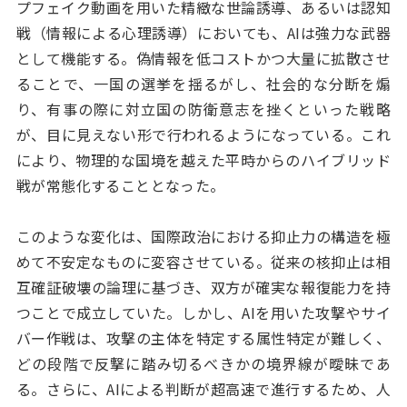
プフェイク動画を用いた精緻な世論誘導、あるいは認知
戦（情報による心理誘導）においても、AIは強力な武器
として機能する。偽情報を低コストかつ大量に拡散させ
ることで、一国の選挙を揺るがし、社会的な分断を煽
り、有事の際に対立国の防衛意志を挫くといった戦略
が、目に見えない形で行われるようになっている。これ
により、物理的な国境を越えた平時からのハイブリッド
戦が常態化することとなった。
このような変化は、国際政治における抑止力の構造を極
めて不安定なものに変容させている。従来の核抑止は相
互確証破壊の論理に基づき、双方が確実な報復能力を持
つことで成立していた。しかし、AIを用いた攻撃やサイ
バー作戦は、攻撃の主体を特定する属性特定が難しく、
どの段階で反撃に踏み切るべきかの境界線が曖昧であ
る。さらに、AIによる判断が超高速で進行するため、人