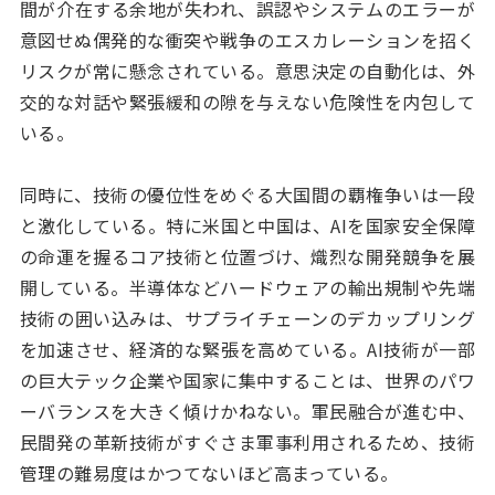
間が介在する余地が失われ、誤認やシステムのエラーが
意図せぬ偶発的な衝突や戦争のエスカレーションを招く
リスクが常に懸念されている。意思決定の自動化は、外
交的な対話や緊張緩和の隙を与えない危険性を内包して
いる。
同時に、技術の優位性をめぐる大国間の覇権争いは一段
と激化している。特に米国と中国は、AIを国家安全保障
の命運を握るコア技術と位置づけ、熾烈な開発競争を展
開している。半導体などハードウェアの輸出規制や先端
技術の囲い込みは、サプライチェーンのデカップリング
を加速させ、経済的な緊張を高めている。AI技術が一部
の巨大テック企業や国家に集中することは、世界のパワ
ーバランスを大きく傾けかねない。軍民融合が進む中、
民間発の革新技術がすぐさま軍事利用されるため、技術
管理の難易度はかつてないほど高まっている。