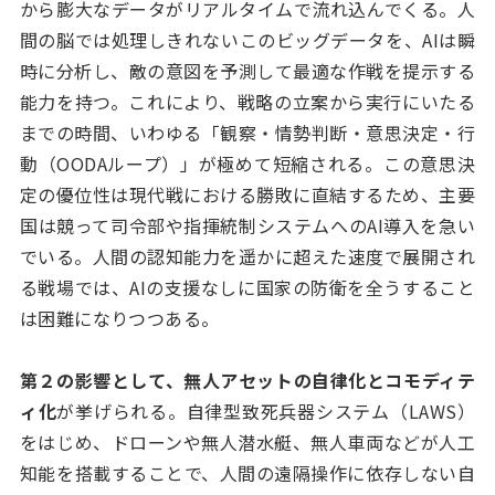
から膨大なデータがリアルタイムで流れ込んでくる。人
間の脳では処理しきれないこのビッグデータを、AIは瞬
時に分析し、敵の意図を予測して最適な作戦を提示する
能力を持つ。これにより、戦略の立案から実行にいたる
までの時間、いわゆる「観察・情勢判断・意思決定・行
動（OODAループ）」が極めて短縮される。この意思決
定の優位性は現代戦における勝敗に直結するため、主要
国は競って司令部や指揮統制システムへのAI導入を急い
でいる。人間の認知能力を遥かに超えた速度で展開され
る戦場では、AIの支援なしに国家の防衛を全うすること
は困難になりつつある。
第２の影響として、無人アセットの自律化とコモディテ
ィ化
が挙げられる。自律型致死兵器システム（LAWS）
をはじめ、ドローンや無人潜水艇、無人車両などが人工
知能を搭載することで、人間の遠隔操作に依存しない自