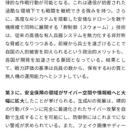
律的な作戦行動が可能となる。これは通信が妨害された
過酷な環境下でも戦闘を継続できる強みを持つ。さら
に、高度なAIシステムを搭載した安価なドローンを数千
機規模で同時に展開する「群制御（スウォーム）」技術
は、従来の高価な有人兵器システムを無力化する非対称
な脅威となりつつある。前線から兵士を遠ざけることで
自国の人的被害を抑えられるという政治的メリットも、
各国が開発を加速させる要因となっている。結果とし
て、戦力評価の基準は兵員の数から、保有するAIの質と
無人機の運用能力へとシフトしている。
第３に、安全保障の領域がサイバー空間や情報戦へと大
幅に拡大
したことが挙げられる。生成AIの発展は、標的
の行動パターンに完全に最適化されたサイバー攻撃を自
動で生成することを可能にし、防御側にはこれまでにな
い警戒が求められている。また、フェイク画像やディー