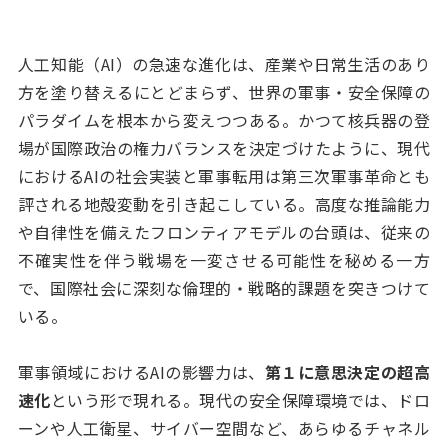
人工知能（AI）の急速な進化は、産業や日常生活のあり
方を塗り替えるにとどまらず、世界の軍事・安全保障の
パラダイムを根本から変えつつある。かつて核兵器の登
場が国際政治の権力バランスを決定づけたように、現代
におけるAIの社会実装と軍事転用は第三次軍事革命とも
評される地殻変動を引き起こしている。高度な推論能力
や自律性を備えたフロンティアモデルの台頭は、従来の
不確実性を伴う戦場を一変させる可能性を秘める一方
で、国際社会に深刻な倫理的・戦略的課題を突きつけて
いる。
軍事領域におけるAIの影響力は、
第１に意思決定の超高
速化
という形で現れる。現代の安全保障環境では、ドロ
ーンや人工衛星、サイバー空間など、あらゆるチャネル