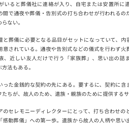
がいると葬儀社に連絡が入り、自宅または安置所に
の間で通夜や葬儀・告別式の打ち合わせが行われるの
わらない。
壇と葬儀に必要となる品目がセットになっていて、内
用意されている。通夜や告別式などの儀式を行わず火
族、近しい友人だけで行う「家族葬」、思い出の詰
ぶ方法もある。
いった金銭的な契約の先にある。要するに、契約に含
フたちが、故人のため、遺族・親族のために提供するサ
アのセレモニーディレクターにとって、打ち合わせの
「感動葬儀」への第一歩。遺族から故人の人柄や思い