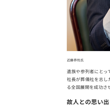
近藤恭司氏
遺族や参列者にとっ
社長が葬儀社を志し
る全国展開を成功さ
故人との思い出