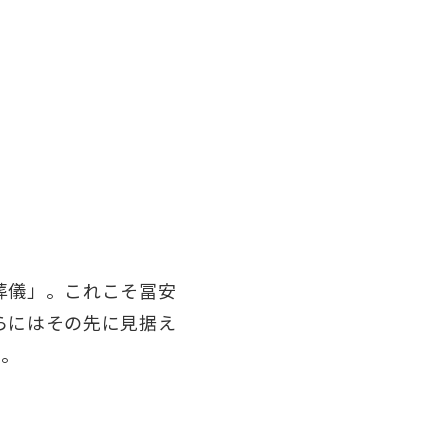
葬儀」。これこそ冨安
らにはその先に見据え
う。