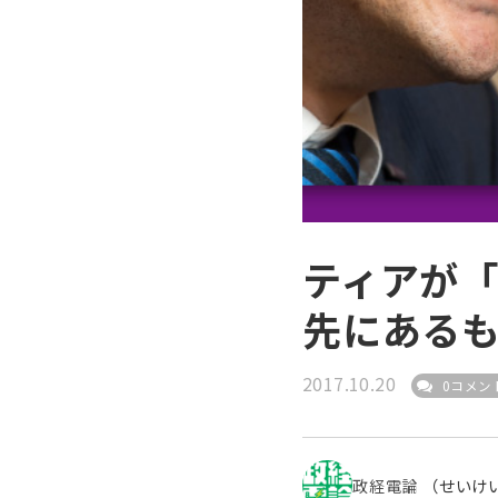
ティアが
先にある
2017.10.20
0コメン
政経電論
（せいけ