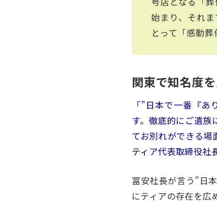
号店となる「葬
始まり、それま
とって「感動葬
関東で知名度を
「”日本で一番『あ
す。徹底的にご遺族
てお別れができる場
ティア代表取締役社
冨安社長が言う”日
にティアの存在を広