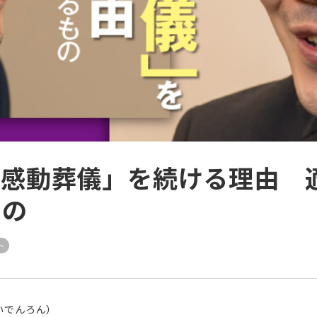
「感動葬儀」を続ける理由 
もの
ト
いでんろん）