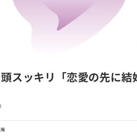
で頭スッキリ「恋愛の先に結
生庵