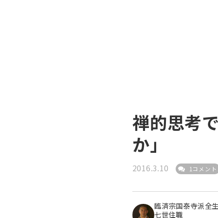
禅的思考
か」
2016.3.10
1コメント
臨済宗国泰寺派全
七世住職