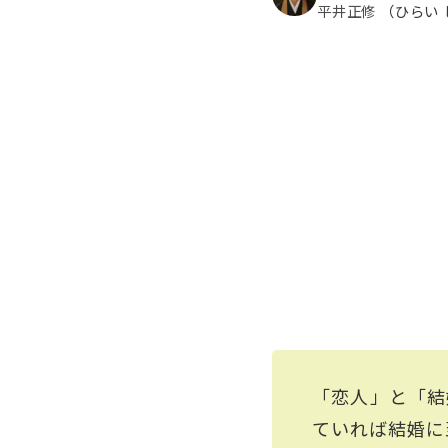
平井正修
（ひらい
「恋人」と「結
ていれば結婚に