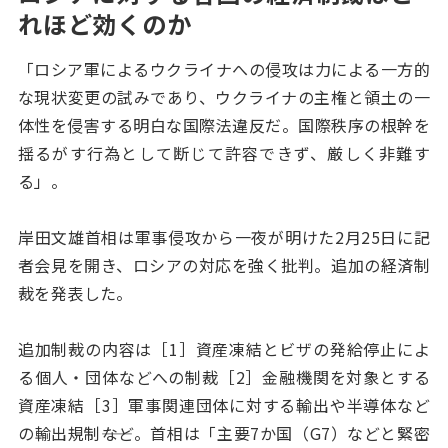
れほど効くのか
「ロシア軍によるウクライナへの侵攻は力による一方的
な現状変更の試みであり、ウクライナの主権と領土の一
体性を侵害する明白な国際法違反だ。国際秩序の根幹を
揺るがす行為として断じて許容できず、厳しく非難す
る」。
岸田文雄首相は軍事侵攻から一夜が明けた2月25日に記
者会見を開き、ロシアの対応を強く批判。追加の経済制
裁を発表した。
追加制裁の内容は［1］資産凍結とビザの発給停止によ
る個人・団体などへの制裁［2］金融機関を対象とする
資産凍結［3］軍事関連団体に対する輸出や半導体など
の輸出規制――など。首相は「主要7か国（G7）などと緊密