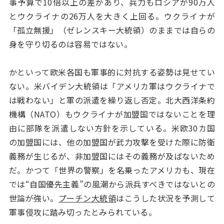
事予算で10倍以上の差があり、兵力もロシアが90万人
とウクライナの26万人を大きく上回る。ウクライナが
「孤立無援」（ゼレンスキー大統領）のままでは自らの
身を守り切るのは容易ではない。
かといって欧米各国も軍事的に対抗する姿勢は見せてい
ない。米バイデン大統領は「アメリカ軍はウクライナで
は戦わない」と軍の派遣を繰り返し否定。北大西洋条約
機構（NATO）もウクライナが加盟国ではないことを理
由に部隊を派遣しない方針を示している。米欧30カ国
の加盟国には、他の加盟国が武力攻撃を受けた際に防衛
義務が生じるが、非加盟国にはその義務が及ばないため
だ。かつて「世界の警察」を名乗ったアメリカも、現在
では“自国優先主義”の風潮から派兵すべきではないとの
世論が強い。
プーチン大統領
はこうした状況を予測して
軍事侵攻に踏み切ったとみられている。