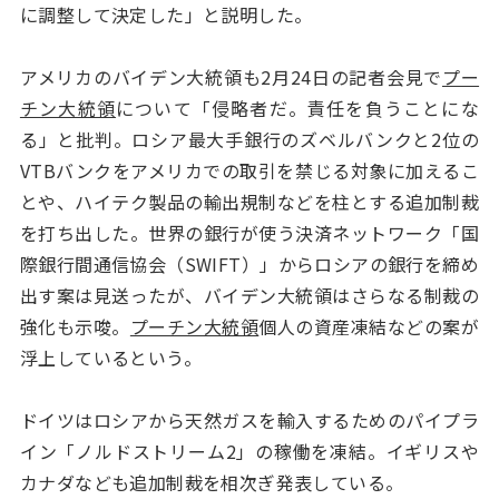
に調整して決定した」と説明した。
アメリカのバイデン大統領も2月24日の記者会見で
プー
チン大統領
について「侵略者だ。責任を負うことにな
る」と批判。ロシア最大手銀行のズベルバンクと2位の
VTBバンクをアメリカでの取引を禁じる対象に加えるこ
とや、ハイテク製品の輸出規制などを柱とする追加制裁
を打ち出した。世界の銀行が使う決済ネットワーク「国
際銀行間通信協会（SWIFT）」からロシアの銀行を締め
出す案は見送ったが、バイデン大統領はさらなる制裁の
強化も示唆。
プーチン大統領
個人の資産凍結などの案が
浮上しているという。
ドイツはロシアから天然ガスを輸入するためのパイプラ
イン「ノルドストリーム2」の稼働を凍結。イギリスや
カナダなども追加制裁を相次ぎ発表している。