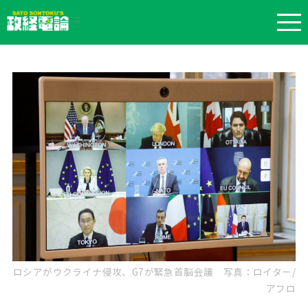
ロシアがウクライナ侵攻、G7が緊急首脳会議 写真：ロイター/
アフロ