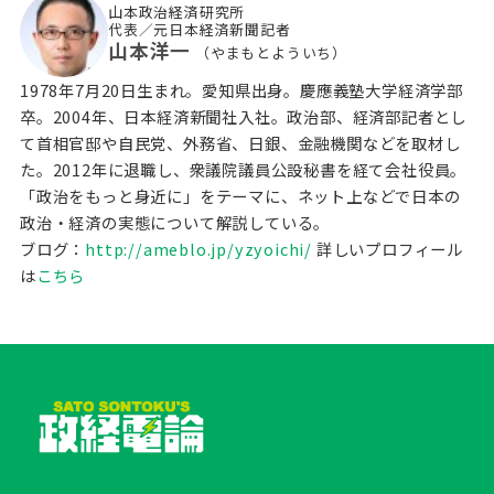
山本政治経済研究所
代表／元日本経済新聞記者
山本洋一
（やまもとよういち）
1978年7月20日生まれ。愛知県出身。慶應義塾大学経済学部
卒。2004年、日本経済新聞社入社。政治部、経済部記者とし
て首相官邸や自民党、外務省、日銀、金融機関などを取材し
た。2012年に退職し、衆議院議員公設秘書を経て会社役員。
「政治をもっと身近に」をテーマに、ネット上などで日本の
政治・経済の実態について解説している。
ブログ：
http://ameblo.jp/yzyoichi/
詳しいプロフィール
は
こちら