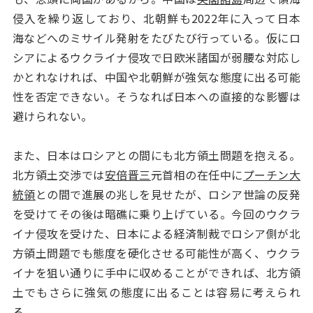
侵入を繰り返しており、北朝鮮も2022年に入って日本
海などへのミサイル発射をたびたび行っている。仮にロ
シアによるウクライナ侵攻で日欧米諸国が弱腰な対応し
かとれなければ、中国や北朝鮮が強気な態度に出る可能
性を否定できない。そうなれば日本への直接的な影響は
避けられない。
また、日本はロシアとの間にも北方領土問題を抱える。
北方領土交渉では
安倍晋三
元首相の在任中に
プーチン大
統領
との間で進展の兆しを見せたが、ロシア世論の反発
を受けてその後は暗礁に乗り上げている。今回のウクラ
イナ侵攻を受けた、日本による経済制裁でロシア側が北
方領土問題でも態度を硬化させる可能性が高く、ウクラ
イナを狙い通りに手中に収めることができれば、北方領
土でもさらに強気の態度に出ることは容易に考えられ
る。