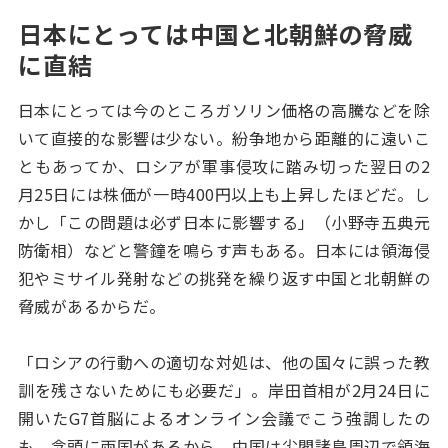
日本にとっては中国と北朝鮮の脅威
に直結
日本にとっては今のところガソリン価格の高騰などを除
いて直接的な影響は少ない。紛争地から距離的に遠いこ
ともあってか、ロシアが軍事侵攻に踏み切った翌日の2
月25日には株価が一時400円以上も上昇したほどだ。し
かし「この問題は必ず日本に影響する」（小野寺五典元
防衛相）などと警鐘を鳴らす声もある。日本には領海侵
犯やミサイル発射などの挑発を繰り返す中国と北朝鮮の
脅威があるからだ。
「ロシアの行動への適切な対処は、他の国々に誤った教
訓を残さないためにも必要だ」。岸田首相が2月24日に
開いたG7首脳によるオンライン会議でこう強調したの
も、念頭に両国があるから。中国は
尖閣諸島
周辺で領海