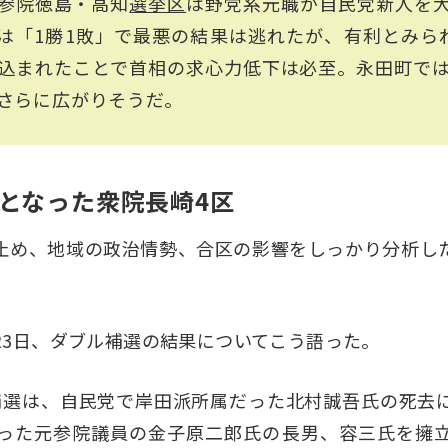
参院徳島・高知
選挙区
は野党系元職が自民党新人を
は「1勝1敗」で最悪の結果は逃れたが、有利とみら
込まれたことで首相の求心力低下は必至。永田町で
さらに広がりそうだ。
となった衆院長崎4区
止め、地域の政治情勢、合区の影響をしっかり分析し
」
23日、ダブル補選の結果についてこう語った。
補選は、自民党で岸田派所属だった北村誠吾氏の死去
った元参院議員の金子原二郎氏の長男、容三氏を擁