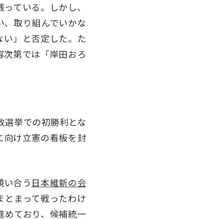
残っている。しかし、
い、取り組んでいかな
ない」と否定した。た
容次第では「岸田おろ
国政選挙での初勝利とな
に向け立憲の看板を封
競い合う
日本維新の会
まとまって戦ったわけ
進めており、候補統一