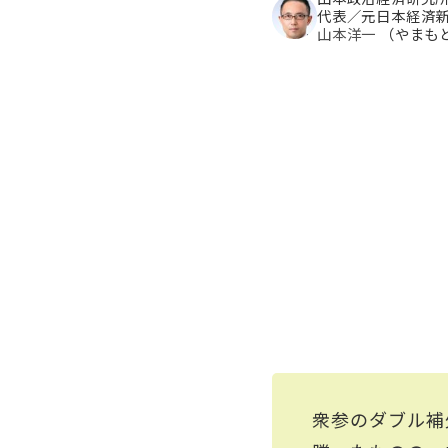
代表／元日本経済
山本洋一
（やまも
衆参のダブル補