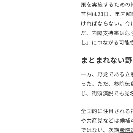
策を実施するための
首相は23日、年内
ければならない。今
だ、内閣支持率は危
し」につながる可能
まとまれない野
一方、野党である立憲
った。ただ、参院徳
じ、街頭演説でも党
全国的に注目される
や共産党などは候補
ではない。次期
衆院