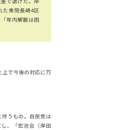
大差で退けた。岸
れた衆院長崎4区
は「年内解散は困
た上で今後の対応に万
に伴うもの。自民党は
立し、「宏池会（岸田