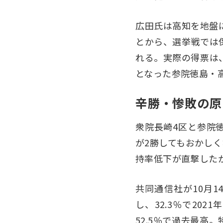
広田氏は高知を地盤
とから、選挙戦では
れる。実際の得票は、
となった参院徳島・
辛勝・惨敗の原
衆院長崎4区と参院
が2勝してもおかし
持率低下が直撃した
共同通信社が10月1
し、32.3％で20
52.5％で過去最