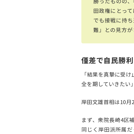
勝ったものの、
田政権にとって
でも接戦に持ち
難」との見方が
僅差で自民勝利
「結果を真摯に受け
全を期していきたい
岸田文雄首相は10月
まず、衆院長崎4区
同じく岸田派所属だ