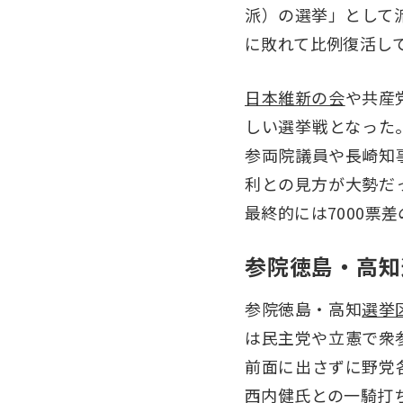
派）の選挙」として
に敗れて比例復活し
日本維新の会
や共産
しい選挙戦となった
参両院議員や長崎知
利との見方が大勢だ
最終的には7000票差
参院徳島・高知
参院徳島・高知
選挙
は民主党や立憲で衆
前面に出さずに野党
西内健氏との一騎打