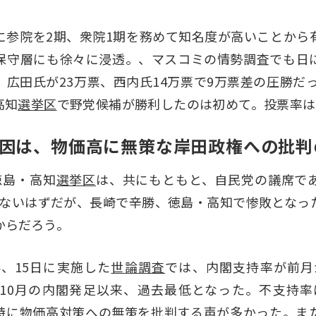
に参院を2期、衆院1期を務めて知名度が高いことから
保守層にも徐々に浸透。、マスコミの情勢調査でも日
広田氏が23万票、西内氏14万票で9万票差の圧勝だっ
高知
選挙区
で野党候補が勝利したのは初めて。投票率は32
因は、物価高に無策な岸田政権への批判
徳島・高知
選挙区
は、共にもともと、自民党の議席で
くないはずだが、長崎で辛勝、徳島・高知で惨敗となっ
からだろう。
4、15日に実施した
世論調査
では、内閣支持率が前月か
21年10月の内閣発足以来、過去最低となった。不支持率
高。特に物価高対策への無策を批判する声が多かった。ま