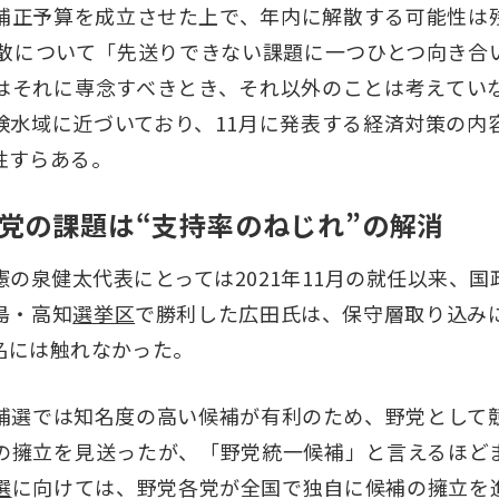
補正予算を成立させた上で、年内に解散する可能性は
解散について「先送りできない課題に一つひとつ向き合
はそれに専念すべきとき、それ以外のことは考えてい
険水域に近づいており、11月に発表する経済対策の内
性すらある。
党の課題は“支持率のねじれ”の解消
の泉健太代表にとっては2021年11月の就任以来、
島・高知
選挙区
で勝利した広田氏は、保守層取り込み
名には触れなかった。
補選では知名度の高い候補が有利のため、野党として
の擁立を見送ったが、「野党統一候補」と言えるほど
選
に向けては、野党各党が全国で独自に候補の擁立を