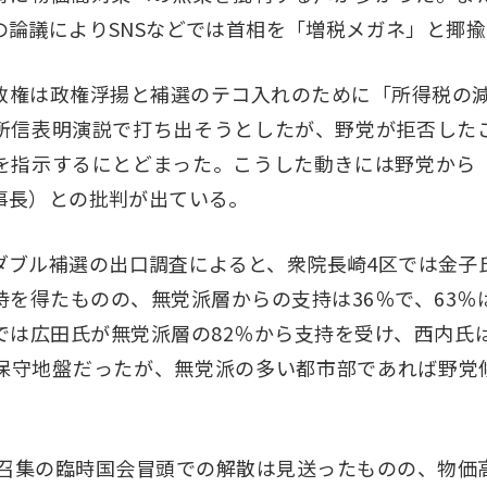
の論議によりSNSなどでは首相を「増税メガネ」と揶
政権は政権浮揚と補選のテコ入れのために「所得税の減税
所信表明演説で打ち出そうとしたが、野党が拒否した
を指示するにとどまった。こうした動きには野党から
事長）との批判が出ている。
ダブル補選の出口調査によると、衆院長崎4区では金子
持を得たものの、無党派層からの支持は36％で、63％
では広田氏が無党派層の82％から支持を受け、西内氏
保守地盤だったが、無党派の多い都市部であれば野党
。
0日召集の臨時国会冒頭での解散は見送ったものの、物価