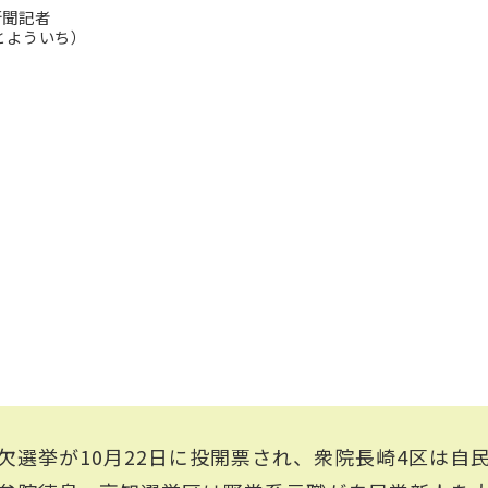
新聞記者
とよういち）
欠選挙が10月22日に投開票され、衆院長崎4区は自