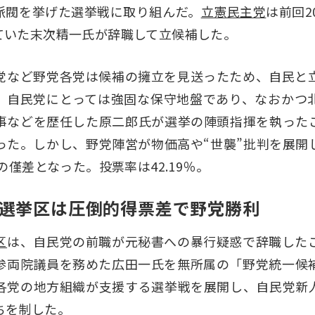
派閥を挙げた選挙戦に取り組んだ。
立憲民主党
は前回2
ていた末次精一氏が辞職して立候補した。
党など野党各党は候補の擁立を見送ったため、自民と
。自民党にとっては強固な保守地盤であり、なおかつ
事などを歴任した原二郎氏が選挙の陣頭指揮を執った
った。しかし、野党陣営が物価高や“世襲”批判を展開
の僅差となった。投票率は42.19％。
選挙区は圧倒的得票差で野党勝利
区
は、自民党の前職が元秘書への暴行疑惑で辞職した
参両院議員を務めた広田一氏を無所属の「野党統一候
各党の地方組織が支援する選挙戦を展開し、自民党新
ちを制した。