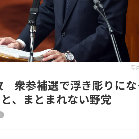
写
敗 衆参補選で浮き彫りにな
下と、まとまれない野党
ト
所