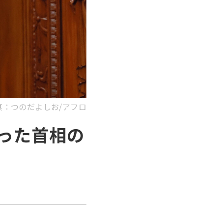
真：つのだよしお/アフロ
った首相の