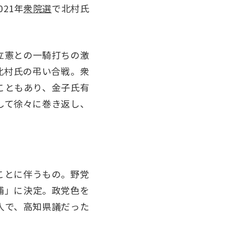
021年
衆院選
で北村氏
立憲との一騎打ちの激
北村氏の弔い合戦。衆
こともあり、金子氏有
して徐々に巻き返し、
ことに伴うもの。野党
補」に決定。政党色を
人で、高知県議だった