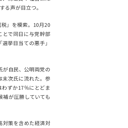
揄する声が目立つ。
」を模索。10月20
ことで同日に与党幹部
「選挙目当ての悪手」
氏が自民、公明両党の
は末次氏に流れた。参
はわずか17％にとどま
候補が圧勝していても
高対策を含めた経済対