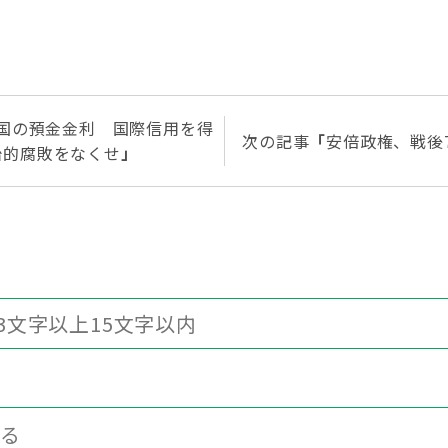
国の預金金利 国際信用を得
次の記事
「
安倍政権、戦後
治的腐敗をなくせ
」