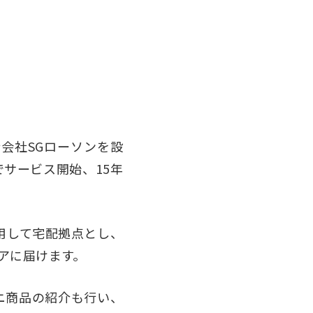
新会社SGローソンを設
店でサービス開始、15年
用して宅配拠点とし、
アに届けます
。
ニ商品の紹介も行い、