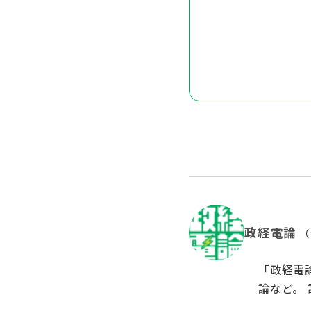
政経電論
（
「政経電
論など。