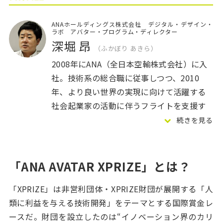
ANAホールディングス株式会社 デジタル・デザイン・
ラボ アバター・プログラム・ディレクター
深堀 昂
ふかぼり あきら
2008年にANA（全日本空輸株式会社）に入
社。技術系の総合職に従事しつつ、2010
年、より良い世界の実現に向けて活躍する
社会起業家の活動に伴うフライトを支援す
る「BLUE WINGプログラム」でGlobal
続きを見る
Agenda Seminar 2010 Grand Prize受賞。
2014年よりマーケティング戦略、プロモー
ションなどを担当。2016年XPRIZE財団主催
「ANA AVATAR XPRIZE」とは？
の次期XPRIZE設計コンペVISIONEERSにて
「XPRIZE」は非営利団体・XPRIZE財団が展開する「人
グランプリ受賞。2017年10月よりデジタ
類に利益を与える技術開発」をテーマとする国際賞金レ
ル・デザイン・ラボ所属。
ースだ。財団を設立したのは“イノベーション界のカリ