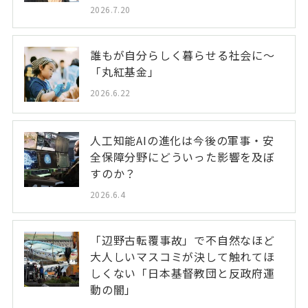
2026.7.20
誰もが自分らしく暮らせる社会に～
「丸紅基金」
2026.6.22
人工知能AIの進化は今後の軍事・安
全保障分野にどういった影響を及ぼ
すのか？
2026.6.4
「辺野古転覆事故」で不自然なほど
大人しいマスコミが決して触れてほ
しくない「日本基督教団と反政府運
動の闇」