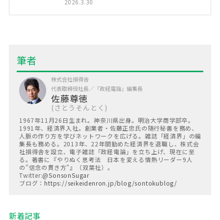
2026.3.30
株式会社損得舎
代表取締役社長／「政経電論」編集長
佐藤尊徳
さとうそんとく
1967年11月26日生まれ。神奈川県出身。明治大学商学部卒。
1991年、経済界入社。創業者・佐藤正忠氏の随行秘書を務め、
人脈の作り方を学びネットワークを広げる。雑誌「経済界」の編
集長も務める。2013年、22年間勤めた経済界を退職し、株式会
社損得舎を設立、電子雑誌「政経電論」を立ち上げ、現在に至
る。著書に『やりぬく思考法 日本を変える情熱リーダー9人
の”信念の貫き方”』（双葉社）。
Twitter:
@SonsonSugar
ブログ：
https://seikeidenron.jp/blog/sontokublog/
新着記事︎