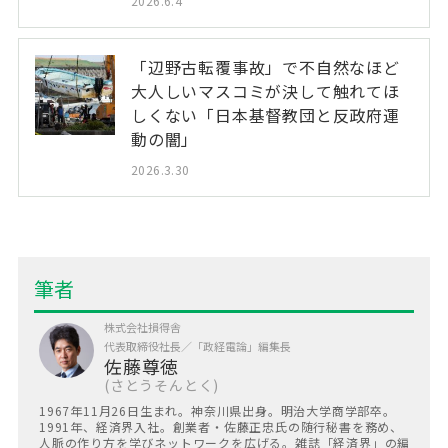
2026.6.4
「辺野古転覆事故」で不自然なほど
大人しいマスコミが決して触れてほ
しくない「日本基督教団と反政府運
動の闇」
2026.3.30
株式会社損得舎
代表取締役社長／「政経電論」編集長
佐藤尊徳
さとうそんとく
1967年11月26日生まれ。神奈川県出身。明治大学商学部卒。
1991年、経済界入社。創業者・佐藤正忠氏の随行秘書を務め、
人脈の作り方を学びネットワークを広げる。雑誌「経済界」の編