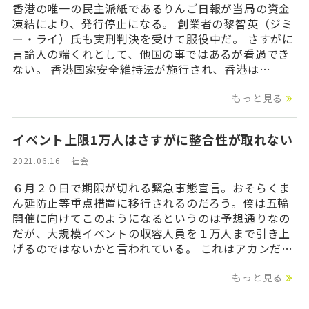
香港の唯一の民主派紙であるりんご日報が当局の資金
凍結により、発行停止になる。 創業者の黎智英（ジミ
ー・ライ）氏も実刑判決を受けて服役中だ。 さすがに
言論人の端くれとして、他国の事ではあるが看過でき
ない。 香港国家安全維持法が施行され、香港は…
もっと見る
イベント上限1万人はさすがに整合性が取れない
2021.06.16
社会
６月２０日で期限が切れる緊急事態宣言。おそらくま
ん延防止等重点措置に移行されるのだろう。僕は五輪
開催に向けてこのようになるというのは予想通りなの
だが、大規模イベントの収容人員を１万人まで引き上
げるのではないかと言われている。 これはアカンだ…
もっと見る