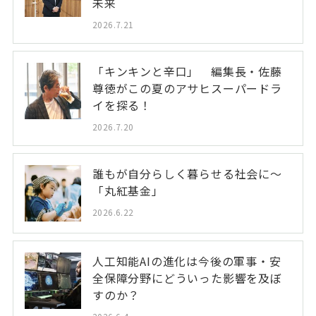
未来
2026.7.21
「キンキンと辛口」 編集長・佐藤
尊徳がこの夏のアサヒスーパードラ
イを探る！
2026.7.20
誰もが自分らしく暮らせる社会に～
「丸紅基金」
2026.6.22
人工知能AIの進化は今後の軍事・安
全保障分野にどういった影響を及ぼ
すのか？