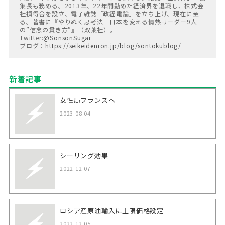
集長も務める。2013年、22年間勤めた経済界を退職し、株式会
社損得舎を設立、電子雑誌「政経電論」を立ち上げ、現在に至
る。著書に『やりぬく思考法 日本を変える情熱リーダー9人
の”信念の貫き方”』（双葉社）。
Twitter:
@SonsonSugar
ブログ：
https://seikeidenron.jp/blog/sontokublog/
新着記事︎
女性局フランスへ
2023.08.04
シーリング効果
2022.12.07
ロシア産原油輸入に上限価格設定
2022.12.05